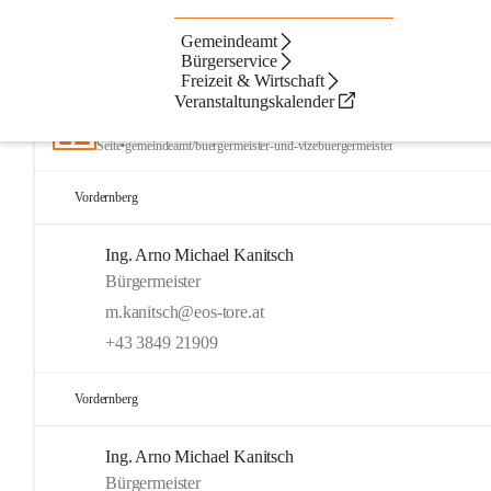
Gemeindeamt
Artikel
Kontakte
Navigation
Beste Resultate
Bürgerservice
Freizeit & Wirtschaft
Suchergebnisse
Suchergebnisse:
Veranstaltungskalender
10
Bürgermeister & Vizebürgermeister
Seite
•
gemeindeamt/buergermeister-und-vizebuergermeister
Vordernberg
Ing. Arno Michael Kanitsch
Bürgermeister
m.kanitsch@eos-tore.at
+43 3849 21909
Vordernberg
Ing. Arno Michael Kanitsch
Bürgermeister