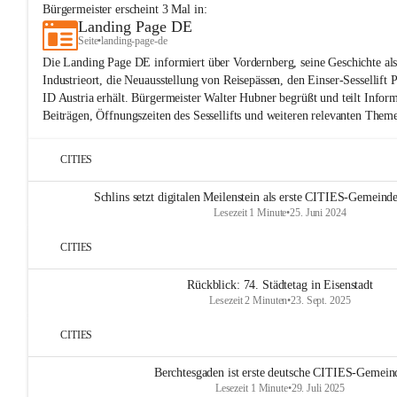
Bürgermeister
erscheint
3
Mal in:
Landing Page DE
Seite
•
landing-page-de
Die Landing Page DE informiert über Vordernberg, seine Geschichte al
Industrieort, die Neuausstellung von Reisepässen, den Einser-Sessellift 
ID Austria erhält. Bürgermeister Walter Hubner begrüßt und teilt Inform
Beiträgen, Öffnungszeiten des Sessellifts und weiteren relevanten Them
CITIES
Schlins setzt digitalen Meilenstein als erste CITIES-Gemeinde
Lesezeit 1 Minute
•
25. Juni 2024
CITIES
Rückblick: 74. Städtetag in Eisenstadt
Lesezeit 2 Minuten
•
23. Sept. 2025
CITIES
Berchtesgaden ist erste deutsche CITIES-Gemein
Lesezeit 1 Minute
•
29. Juli 2025