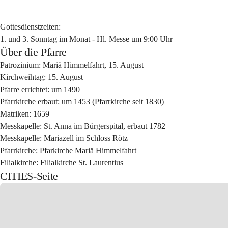
Gottesdienstzeiten:
1. und 3. Sonntag im Monat - Hl. Messe um 9:00 Uhr
Über die Pfarre
Patrozinium:
 Mari
ä
 Himmelfahrt, 15. August
Kirchweihtag:
 15. August
Pfarre errichtet:
 um 1490
Pfarrkirche erbaut:
 um 1453 (Pfarrkirche seit 1830)
Matriken:
 1659
Messkapelle:
 St. Anna im Bürgerspital, erbaut 1782
Messkapelle:
 Mariazell im Schloss Rötz
Pfarrkirche:
 Pfarkirche Mari
ä
 Himmelfahrt
Filialkirche:
 Filialkirche St. Laurentius
CITIES-Seite