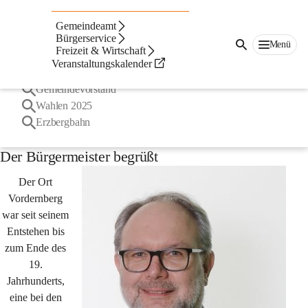
Suche
Gemeindeamt
nach
Häufige Suchbegriffe
Bürgerservice
Inhalten
Menü
Freizeit & Wirtschaft
und
Veranstaltungskalender
mehr...
Bürgermeister
Gemeindevorstand
Wahlen 2025
Erzbergbahn
Der Bürgermeister begrüßt
Der Ort 
Vordernberg 
war seit seinem 
Entstehen bis 
zum Ende des 
19. 
Jahrhunderts, 
eine bei den 