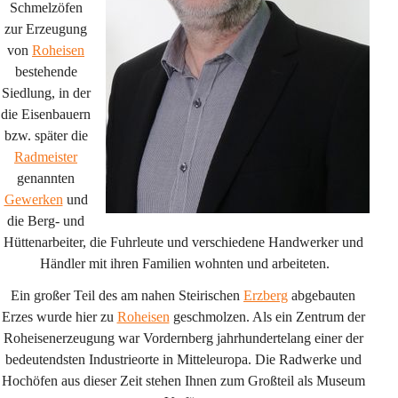
Schmelzöfen 
zur Erzeugung 
von 
Roheisen
bestehende 
Siedlung, in der 
die Eisenbauern 
bzw. später die 
Radmeister
genannten 
Gewerken
 und 
die Berg- und 
Hüttenarbeiter, die Fuhrleute und verschiedene Handwerker und 
Händler mit ihren Familien wohnten und arbeiteten.
Ein großer Teil des am nahen Steirischen 
Erzberg
 abgebauten 
Erzes wurde hier zu 
Roheisen
 geschmolzen. Als ein Zentrum der 
Roheisenerzeugung war Vordernberg jahrhundertelang einer der 
bedeutendsten Industrieorte in Mitteleuropa. Die Radwerke und 
Hochöfen aus dieser Zeit stehen Ihnen zum Großteil als Museum 