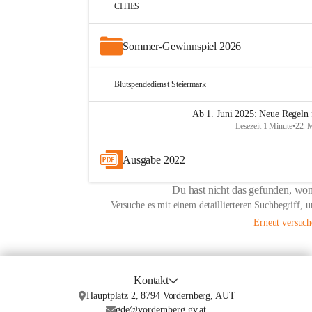
CITIES
Sommer-Gewinnspiel 2026
Blutspendedienst Steiermark
Ab 1. Juni 2025: Neue Regeln 
Lesezeit 1 Minute
•
22. 
Ausgabe 2022
Du hast nicht das gefunden, won
Versuche es mit einem detaillierteren Suchbegriff, 
Erneut versuch
Kontakt
Hauptplatz 2, 8794 Vordernberg, AUT
gde@vordernberg.gv.at