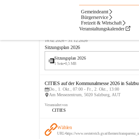
Gemeindeamt
Alben
Amtstafel
Artikel
Da
Beste Resultate
Bürgerservice
Freizeit & Wirtschaft
Suchergebnisse
Suchergebnisse:
Veranstaltungskalender
25
Kundmachung
16.02.2026
-
31.12.2026
Sitzungsplan 2026
Sitzungsplan 2026
1 Seite
•
0,5 MB
CITIES auf der Kommunalmesse 2026 in Salzbu
Do., 1. Okt., 07:00 - Fr., 2. Okt., 13:00
Am Messezentrum, 5020 Salzburg, AUT
Veranstaltet von
CITIES
Wählen
URL
•