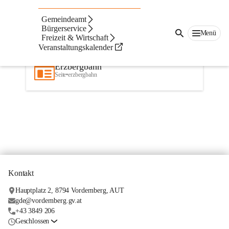
Gemeindeamt
Navigation
Seiten
Text
Beste Resultate
Bürgerservice
Menü
Freizeit & Wirtschaft
Suchergebnisse
Suchergebnisse:
Veranstaltungskalender
1
Erzbergbahn
erscheint
9
Mal in:
Erzbergbahn
Seite
•
erzbergbahn
Kontakt
Hauptplatz 2, 8794 Vordernberg, AUT
gde@vordernberg.gv.at
+43 3849 206
Geschlossen