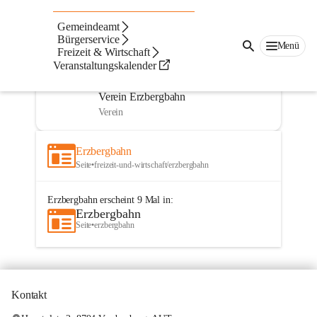
Gemeindeamt
Navigation
Seiten
Text
Beste Resultate
Bürgerservice
Menü
Freizeit & Wirtschaft
Suchergebnisse
Suchergebnisse:
Veranstaltungskalender
3
Seiten
Verein Erzbergbahn
Verein
Erzbergbahn
Seite
•
freizeit-und-wirtschaft/erzbergbahn
Erzbergbahn
erscheint
9
Mal in:
Erzbergbahn
Seite
•
erzbergbahn
Kontakt