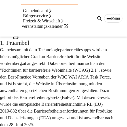
Auf dieser Seite
Gemeindeamt
Barrierefreiheitserklär
Bürgerservice
Menü
Freizeit & Wirtschaft
Veranstaltungskalender
ung der Website
1. Präambel
Gemeinsam mit dem Technologiepartner citiesapps wird ein 
höchstmöglicher Grad an Barrierefreiheit für die Website 
vordernberg.at angestrebt. Dabei orientiert man sich an den 
"Richtlinien für barrierefreie Webinhalte (WCAG) 2.1", sowie 
den Best-Practice Vorgaben der W3C WAI ARIA Task Force, 
und ist bestrebt, die Website in Übereinstimmung mit den 
anwendbaren gesetzlichen Bestimmungen zu gestalten. Dazu 
gehört das Barrierefreiheitsgesetz (BaFG). Mit diesem Gesetz 
wurde die europäische Barrierefreiheitsrichtlinie RL (EU) 
2019/882 über die Barrierefreiheitsanforderungen für Produkte 
und Dienstleistungen (EEA) umgesetzt und ist anwendbar nach 
dem 28. Juni 2025.